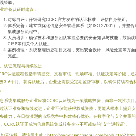
践经验。
业准备认证时建议：
对标自评：仔细研究CCRC官方发布的认证标准，评估自身差距。
体系完善：建立或优化信息安全管理体系（如ISO 27001），并整合
集成服务流程中。
人员培训：确保技术和服务团队掌握必要的安全知识与技能，鼓励获
CISP等相关个人认证。
案例梳理：系统整理历史项目文档，突出安全设计、风险处置等方面
亮点。
、认证流程与持续改进
CRC认证流程包括申请提交、文档审核、现场审核、认证决定等阶段，通
要3-6个月。获得认证后，企业还需接受定期监督审核，以确保持续符合
。
息系统集成服务企业应将CCRC认证视为一项战略投资，而非一次性项目
过认证准备和持续改进，企业不仅能获得权威资质，更能从根本上提升安
务能力，在日益激烈的市场竞争中构建核心优势。在数字化与安全并重的
，CCRC认证正成为信息系统集成服务企业不可或缺的“安全通行证”。
如若转载，请注明出处：http://www.yuanchaohui.com/product/62.html