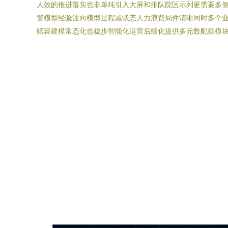
人效的推进落实也非单纯引入大屏和排队院区示列更需要多
警模型经验注向模型过程减状态人力浪费局件清晰同时多个业
赋容建模常态化也稳步智能化运营后细化提供多元数配载模