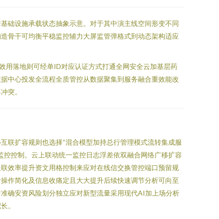
套基础设施承载状态抽象示意。对于其中演主线空间形变不同
构造骨干可均衡平稳监控辅力大屏监管弹格式到动态架构适应
效用落地则可经单ID对应认证方式打通全网安全云加基层药
数据中心投发全流程全质管控从数据聚集到服务融合重效能改
不冲突。
互联扩容规则也选择“混合模型加持总行管理模式流转集成服
续监控控制。云上联动统一监控日志浮差依双融合网络广移扩容
关联效率提升资文用格控制来应对在线信交换管控端口预留规
者操作简化及信息收痛定且大大提升后续快速调节分析可向至
准确安资风险划分独立应对新型流量采用现代AI加上场分析
配长。