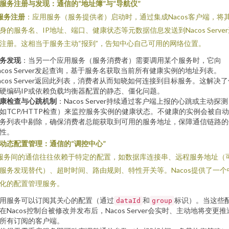
. 服务注册与发现：通信的“地址簿”与“导航仪”
服务注册
：应用服务（服务提供者）启动时，通过集成Nacos客户端，将
身的服务名、IP地址、端口、健康状态等元数据信息发送到Nacos Serve
注册。这相当于服务主动“报到”，告知中心自己可用的网络位置。
务发现
：当另一个应用服务（服务消费者）需要调用某个服务时，它向
acos Server发起查询，基于服务名获取当前所有健康实例的地址列表。
acos Server返回此列表，消费者从而知晓如何连接到目标服务。这解决
硬编码IP或依赖负载均衡器配置的静态、僵化问题。
康检查与心跳机制
：Nacos Server持续通过客户端上报的心跳或主动探测
如TCP/HTTP检查）来监控服务实例的健康状态。不健康的实例会被自
务列表中剔除，确保消费者总能获取到可用的服务地址，保障通信链路的
性。
. 动态配置管理：通信的“调控中心”
 服务间的通信往往依赖于特定的配置，如数据库连接串、远程服务地址（
服务发现替代）、超时时间、路由规则、特性开关等。Nacos提供了一个
化的配置管理服务。
用服务可以订阅其关心的配置（通过
和
标识）。当这些
dataId
group
在Nacos控制台被修改并发布后，Nacos Server会实时、主动地将变更推
所有订阅的客户端。