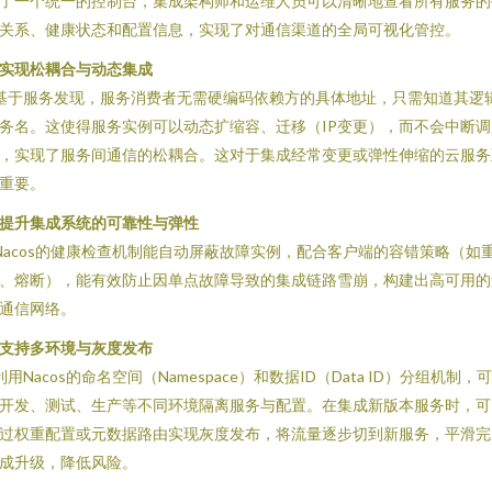
了一个统一的控制台，集成架构师和运维人员可以清晰地查看所有服务的
关系、健康状态和配置信息，实现了对通信渠道的全局可视化管控。
. 实现松耦合与动态集成
 基于服务发现，服务消费者无需硬编码依赖方的具体地址，只需知道其逻
务名。这使得服务实例可以动态扩缩容、迁移（IP变更），而不会中断调
，实现了服务间通信的松耦合。这对于集成经常变更或弹性伸缩的云服务
重要。
. 提升集成系统的可靠性与弹性
 Nacos的健康检查机制能自动屏蔽故障实例，配合客户端的容错策略（如
、熔断），能有效防止因单点故障导致的集成链路雪崩，构建出高可用的
通信网络。
. 支持多环境与灰度发布
 利用Nacos的命名空间（Namespace）和数据ID（Data ID）分组机制，
开发、测试、生产等不同环境隔离服务与配置。在集成新版本服务时，可
过权重配置或元数据路由实现灰度发布，将流量逐步切到新服务，平滑完
成升级，降低风险。